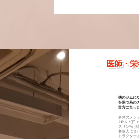
医師・栄
他のジムに
を保つ為の
貴方に合っ
​身体のメン
HbA1c(
スリン抵 
​各個人に
トラクター