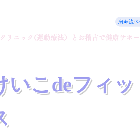
扇寿流ペ
​クリニック(運動療法）とお稽古で健康サポ
​けいこdeフィ
ス