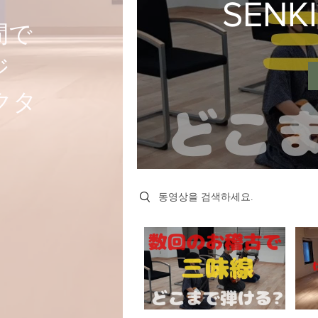
SENK
間で
ジ
クタ
Search videos