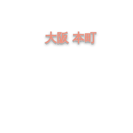
​社交ダンス・バレエ・ヨガ・能楽・日本舞踊
線・囃子
​大阪 本町