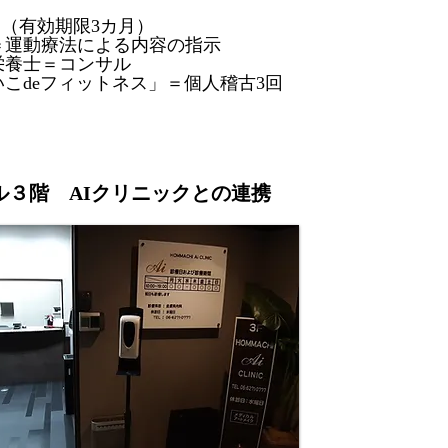
00円（有効期限3カ月）
＝運動療法による内容の指示
栄養士＝コンサル
こdeフィットネス」＝個人稽古3回
ビル３階 AIクリニックとの連携