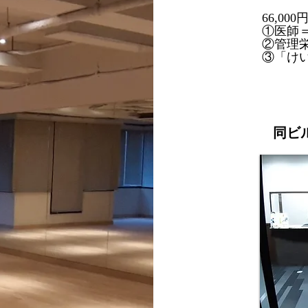
66,0
①医師
②管理
③「けい
​同