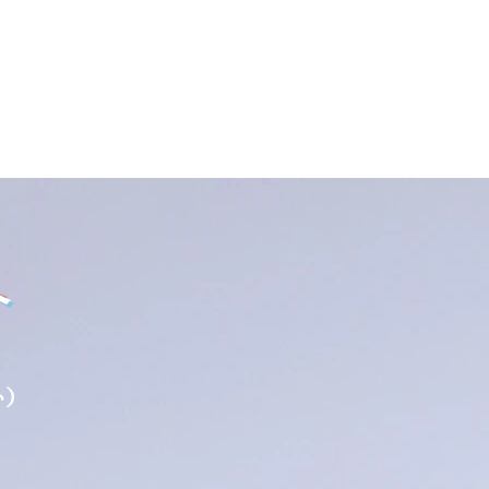
介
い
）